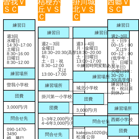
曽我Ｖ
桔梗が
掛川城
西郷Ｖ
ＳＣ
丘ＶＳ
北ＶＳ
ＳＣ
Ｃ
Ｃ
練習日
練習日
練習日
練習日
週3回
週2~3回
水曜日
土・日9：
週2～3回
週3～4回
14:30~17:00
00~15：00
金曜日
月・金曜日
土曜日
又は9：
18:30~20:30(高学
18:30~20:00
8:30~16:00
00~12：00
年）
土・日曜日
日曜日
(低学年：
土・日・祝
13:00~17:00
8:30~12:00
土、日曜日
8:30~12:00
※練習時間変動あり
共半日)
又は
火曜日18：
練習場所
13:00~17:00
30~20：
練習場所
30(高学年)
練習休日：
曽我小学校
練習場所
城北小学校
有・祝日原
則休み
団費
掛川第一小学校
団費
3,000円/月
団費
練習場所
3,000円/月
問合せ先
1~3年2,000円/月
西郷小学校
問合せ先
4~6年3,000円/月
090-1470-
団費
kakejou1020@gmail.com
3490
問合せ先
松浦 公弥
嶋 勝巳