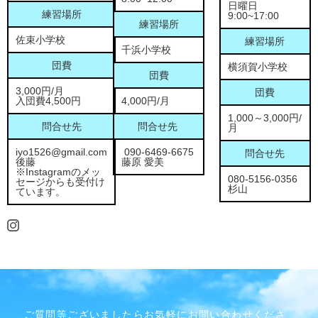
日曜日
練習場所
9:00~17:00
練習場所
佐束小学校
練習場所
千浜小学校
団費
横須賀小学校
団費
3,000円/月
団費
入団費4,500円
4,000円/月
1,000～3,000円/
問合せ先
問合せ先
月
iyo1526@gmail.com
090-6469-6675
問合せ先
後藤
藤原 愛美
※Instagramのメッ
080-5156-0356
セージからも受付け
杉山
ています。
ご質問等ございましたらお気軽にお問い合わせくださ