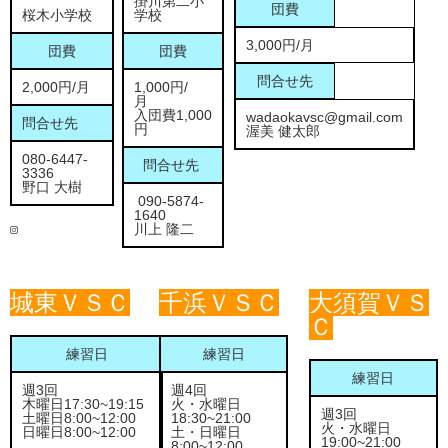
掛川第二小
団費
桜木小学校
学校
3,000円/月
団費
団費
問合せ先
2,000円/月
1,000円/
月
入団費1,000
wadaokavsc@gmail.com
問合せ先
円
渥美 健太郎
080-6447-
問合せ先
3336
野口 大樹
090-5874-
1640
川上 隆二
城東ＶＳＣ
千浜ＶＳＣ
大須賀ＶＳ
Ｃ
練習日
練習日
練習日
週3回
週4回
木曜日17:30~19:15
火・水曜日
週3回
土曜日8:00~12:00
18:30~21:00
火・水曜日
日曜日8:00~12:00
土・日曜日
19:00~21:00
8:00~12:00