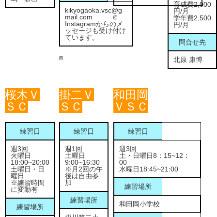
育成費2,000
kikyogaoka.vsc@g
円/月
mail.com
学年費2,500
Instagramからのメ
円/月
ッセージも受け付け
ています。
問合せ先
北原 康博
桜木Ｖ
掛二Ｖ
和田岡
ＳＣ
ＳＣ
ＶＳＣ
練習日
練習日
練習日
週3回
週1回
週3回
火曜日
土曜日
土・日曜日8：15~12：
18:00~20:00
9:00~16:30
00
土曜日・日
※月2回の午
水曜日18:45~21:00
曜日
後は自由参
※練習時間
加
練習場所
に変動有
練習場所
和田岡小学校
練習場所